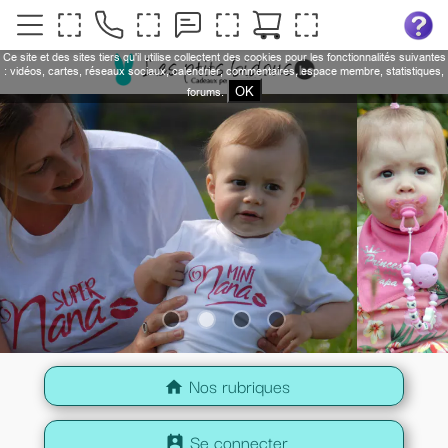
Ce site et des sites tiers qu'il utilise collectent des cookies pour les fonctionnalités suivantes
: vidéos, cartes, réseaux sociaux, calendrier, commentaires, espace membre, statistiques,
OK
forums.
Nos rubriques
home
Se connecter
perm_contact_calendar