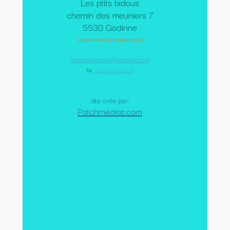
Les ptits bidous
chemin des meuniers 7
5530 Godinne
(uniquement sur rendez-vous)
lesptitsbidous@hotmail.com
Tel
:
+32 477 47 05 17
site créé par:
Patchmédias.com