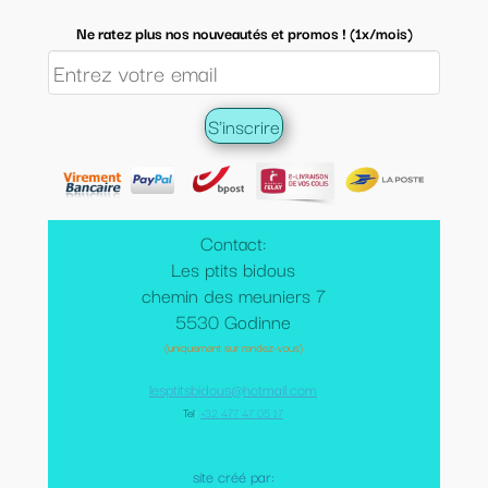
Ne ratez plus nos nouveautés et promos ! (1x/mois)
Contact:
Les ptits bidous
chemin des meuniers 7
5530 Godinne
(uniquement sur rendez-vous)
lesptitsbidous@hotmail.com
Tel
:
+32 477 47 05 17
site créé par: