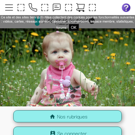
Ce site et des sites tiers qu'il utilise collectent des cookies pour les fonctionnalités suivantes
: vidéos, cartes, réseaux sociaux, calendrier, commentaires, espace membre, statistiques,
OK
forums.
Nos rubriques
home
Se connecter
perm_contact_calendar