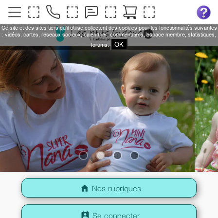
Ce site et des sites tiers qu'il utilise collectent des cookies pour les fonctionnalités suivantes
: vidéos, cartes, réseaux sociaux, calendrier, commentaires, espace membre, statistiques,
OK
forums.
Nos rubriques
home
Se connecter
perm_contact_calendar