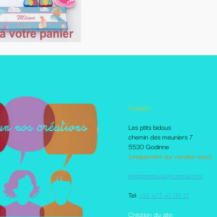
Contact:
Autres pages disponibles
Les ptits bidous
Foire aux questions
chemin des meuniers 7
Le Blog
5530 Godinne
Les livraisons et paiement
(uniquement sur rendez-vous)
Mes amis sur le net
Moi dans la presse
lesptitsbidous@hotmail.com
Me contacter
CGV
Tel:
+32 477 47 05 17
votre comte client
Plan du site
Création du site: