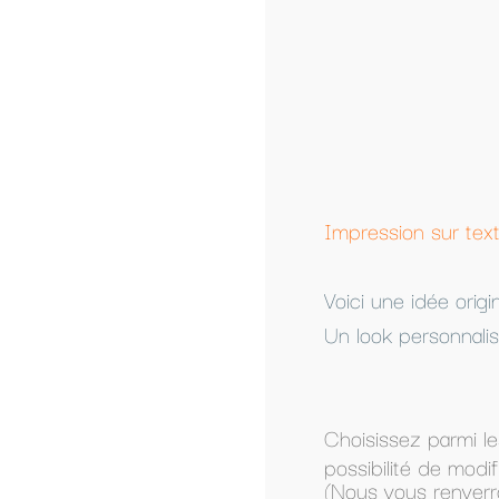
Qua
-
Impression sur textile personnalisé a partir d'un
Voici une idée original pour faire passer un mes
Un look personnalisé dès la naissance, un cadeau 
Choisissez parmi les modèles présentés, ou com
possibilité de modifier un modèle présenté.
(Nous vous renverrons le modèle par mail pour a