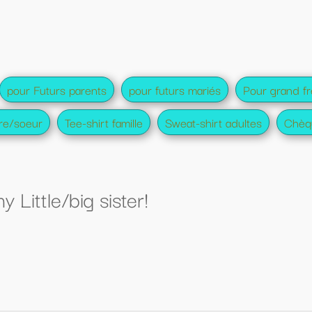
turs mariés
Pour grand frère et soeur amis
Sweat-shirt adultes
Chèque cadeau