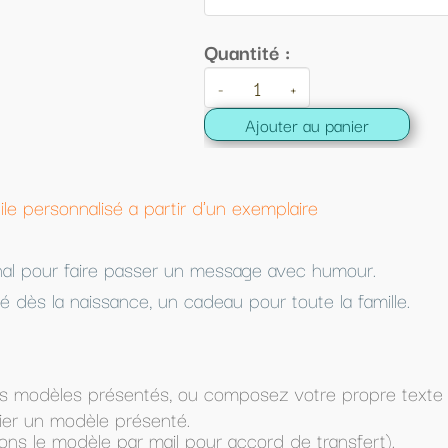
ntité :
+
Ajouter au panier
 exemplaire
sage avec humour.
pour toute la famille.
posez votre propre texte (dans Texte à imprimer) et
ccord de transfert).