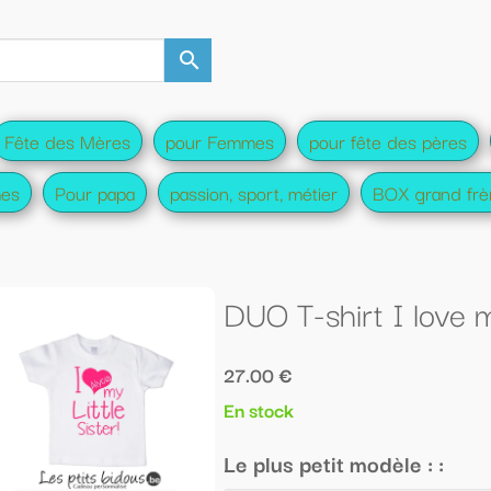
es
pour fête des pères
pour Futurs parents
pour fu
ort, métier
BOX grand frère/soeur
Tee-shirt famille
O T-shirt I love my Little/big sister!
00 €
tock
lus petit modèle : :