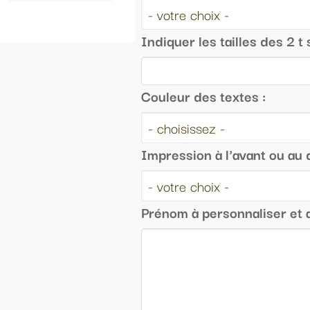
quer les tailles des 2 t shirt/body :
leur des textes :
ression à l'avant ou au dos :
nom à personnaliser et a imprimer? :