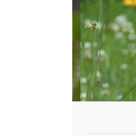
https://www.f
id=442780419
cad