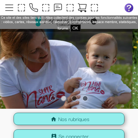
Ce site et des sites tiers qu'il utilise collectent des cookies pour les fonctionnalités suivantes
: vidéos, cartes, réseaux sociaux, calendrier, commentaires, espace membre, statistiques,
OK
forums.
Nos rubriques
home
Se connecter
perm_contact_calendar