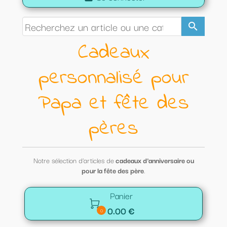
search
Cadeaux
personnalisé pour
Papa et fête des
pères
Notre sélection d'articles de
cadeaux d'anniversaire ou
pour la fête des père
.
Panier

0.00 €
0