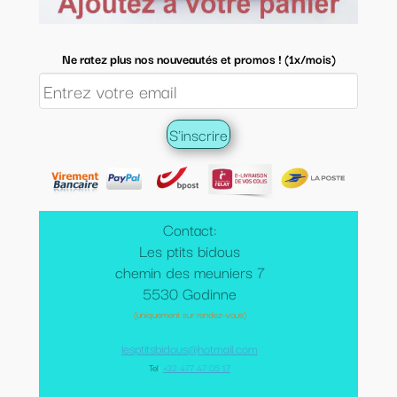
Ne ratez plus nos nouveautés et promos ! (1x/mois)
Contact:
Les ptits bidous
chemin des meuniers 7
5530 Godinne
(uniquement sur rendez-vous)
lesptitsbidous@hotmail.com
Tel
:
+32 477 47 05 17