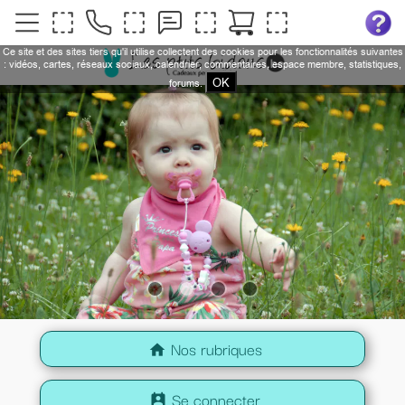
Ce site et des sites tiers qu'il utilise collectent des cookies pour les fonctionnalités suivantes
: vidéos, cartes, réseaux sociaux, calendrier, commentaires, espace membre, statistiques,
OK
forums.
Nos rubriques
home
Se connecter
perm_contact_calendar