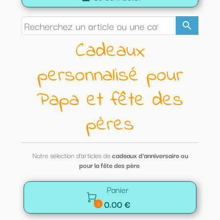
search
Cadeaux
personnalisé pour
Papa et fête des
pères
Notre sélection d'articles de
cadeaux d'anniversaire ou
pour la fête des père
.
Panier

0.00 €
0