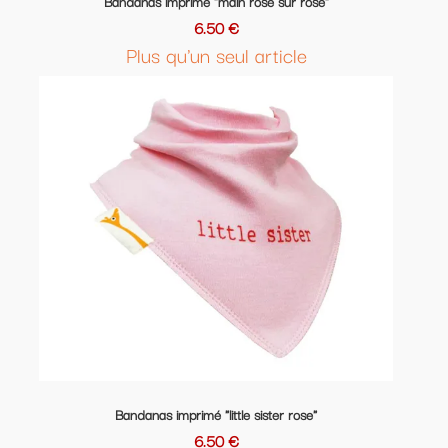
Bandanas imprimé "main rose sur rose"
6.50 €
Plus qu'un seul article
Bandanas imprimé "little sister rose"
6.50 €