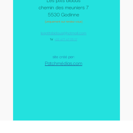
chemin des meuniers 7
5530 Godinne
(uniquement sur rendez-vous)
lesptitsbidous@hotmail.com
Tel
:
+32 477 47 05 17
site créé par:
Patchmédias.com
Mentions légales
-
Conditions Générales de Vente