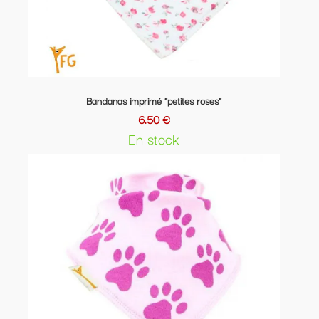
Bandanas imprimé "petites roses"
6.50 €
En stock