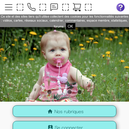
Ce site et des sites tiers qu'il utilise collectent des cookies pour les fonctionnalités suivantes
: vidéos, cartes, réseaux sociaux, calendrier, commentaires, espace membre, statistiques,
OK
forums.
Nos rubriques
home
Se connecter
perm_contact_calendar