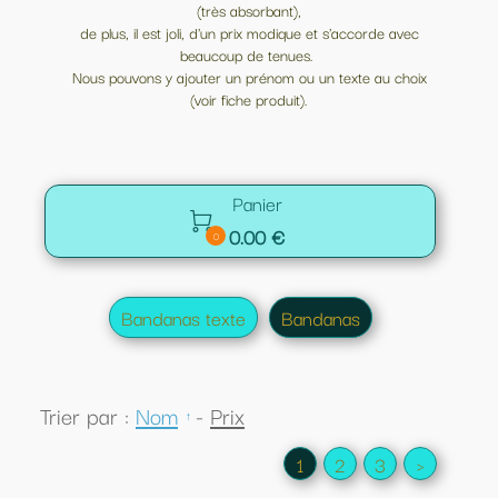
(très absorbant),
de plus, il est joli, d'un prix modique et s'accorde avec
beaucoup de tenues.
Nous pouvons y ajouter un prénom ou un texte au choix
(voir fiche produit).
Panier

0.00 €
0
Bandanas texte
Bandanas
Trier par :
Nom
-
Prix
1
2
3
>