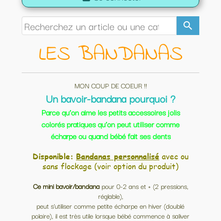
search
LES BANDANAS
MON COUP DE COEUR !!
Un bavoir-bandana pourquoi ?
Parce qu’on aime les petits accessoires jolis
colorés pratiques qu’on peut utiliser comme
écharpe ou quand bébé fait ses dents
Disponible:
Bandanas personnalisé
avec ou
sans flockage (voir option du produit)
Ce mini bavoir/bandana
pour 0-2 ans et + (2 pressions,
réglable),
peut s'utiliser comme petite écharpe en hiver (doublé
polaire), il est très utile lorsque bébé commence à saliver